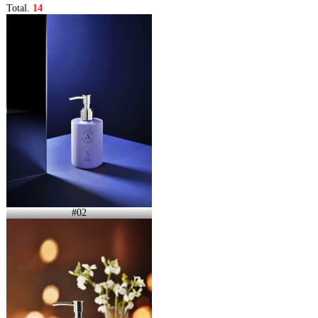
Total.
14
#02