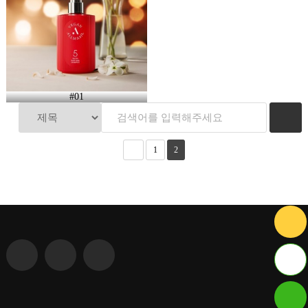
#01
1
2
ID : hmt