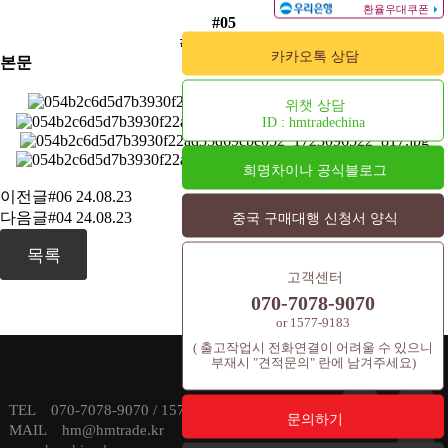
#05
#화장품용기
카카오톡 상담
본문
위챗 상담
ID : hmtradechina
희명차이나 공식블로그
이전글
#06
24.08.23
다음글
#04
24.08.23
중국 구매대행 신청서 양식
목록
고객센터
070-7078-9070
or 1577-9183
( 출고작업시 전화연결이 어려울 수 있으니
부재시 "견적문의" 란에 남겨주세요)
TEL 070-7078-9070 / 1577-9183 E-
문의하기
MAIL hm@hmtrade.kr HOME PAGE :