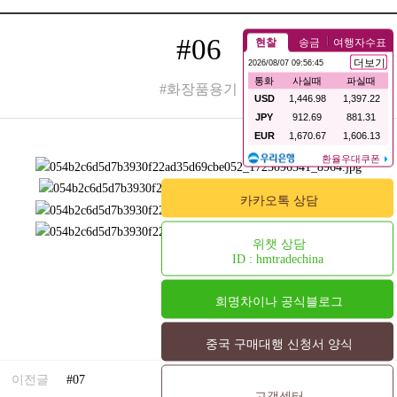
#06
#화장품용기
카카오톡 상담
위챗 상담
ID : hmtradechina
희명차이나 공식블로그
중국 구매대행 신청서 양식
24.08.23
이전글
#07
고객센터