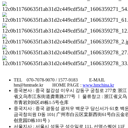
TEL 070-7078-9070 / 1577-9183 E-MAIL
hm@hmtrade.kr HOME PAGE :
www.hmchina.kr
중국본사 : 중국 절강성 이우시 강동구 궁칭로 277호 浙江
省义乌市江东街道龚青路277号 ㅣ 물류창고 : 浙江省义乌
市青岩刘B区49栋1-5号仓库
중국지사 : 중국 광둥성 광저우 백운구 당신서가 61호 백
금곡창의원 D동 101( 广州市白云区棠新西街61号白云金
创意园D栋101号 )
서울지사 : 서울시 성동구 성수일로 111, 선명스퀘어 11F