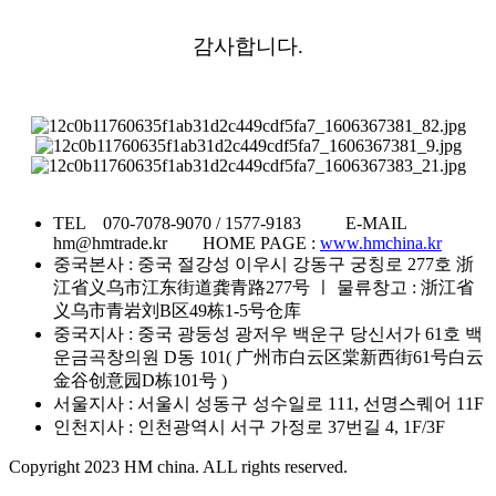
감사합니다.
TEL 070-7078-9070 / 1577-9183 E-MAIL
hm@hmtrade.kr HOME PAGE :
www.hmchina.kr
중국본사 : 중국 절강성 이우시 강동구 궁칭로 277호 浙
江省义乌市江东街道龚青路277号 ㅣ 물류창고 : 浙江省
义乌市青岩刘B区49栋1-5号仓库
중국지사 : 중국 광둥성 광저우 백운구 당신서가 61호 백
운금곡창의원 D동 101( 广州市白云区棠新西街61号白云
金谷创意园D栋101号 )
서울지사 : 서울시 성동구 성수일로 111, 선명스퀘어 11F
인천지사 : 인천광역시 서구 가정로 37번길 4, 1F/3F
Copyright 2023 HM china. ALL rights reserved.