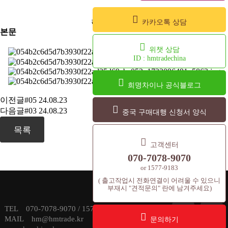
#04
#화장품용기
카카오톡 상담
본문
위챗 상담
ID : hmtradechina
희명차이나 공식블로그
이전글
#05
24.08.23
다음글
#03
24.08.23
중국 구매대행 신청서 양식
목록
고객센터
070-7078-9070
or 1577-9183
( 출고작업시 전화연결이 어려울 수 있으니
부재시 "견적문의" 란에 남겨주세요)
TEL 070-7078-9070 / 1577-9183 E-
MAIL hm@hmtrade.kr HOME PAGE :
문의하기