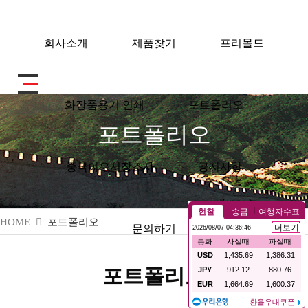
회사소개
제품찾기
프리몰드
화장품용기 인쇄
포트폴리오
포트폴리오
중국이우시장조사
공지사항
HOME
포트폴리오
문의하기
포트폴리오