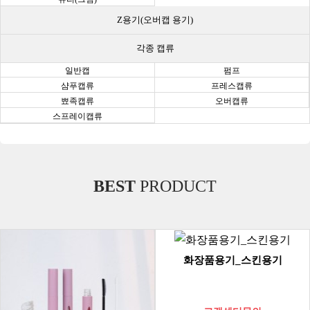
Z용기(오버캡 용기)
각종 캡류
일반캡
펌프
샴푸캡류
프레스캡류
뾰족캡류
오버캡류
스프레이캡류
BEST
PRODUCT
화장품용기_스킨용기