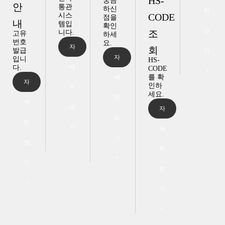
HS-
궁금
안
통관
하신
히
시스
CODE
점을
내
템입
확인
보
조
니다.
고유
하세
번호
요.
자
회
발급
기
자
입니
HS-
세
다.
CODE
+
를 확
세
자
인하
히
세요.
히
세
보
자
보
히
기
세
기
보
+
히
+
기
보
+
기
+