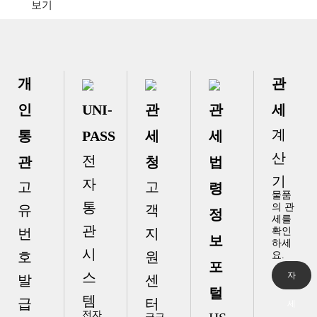
별 소개
보기
공지
상해박
(SENIC)
람회
후기
공지
스프레
(SNIEC)
이공병
참석
공지
스프레
전문업
이용기
체 희명
개
관
공지
플라스
어떤걸
차…
틱용기
찾으시
인
UNI-
관
관
세
공지
프리몰
앞으로
나…
드
전망은?
계
통
PASS
세
세
공지
거품용
(Freemold
산
기전문
란…
전
관
청
법
업체 희
기
자
명차이
고
고
령
물품
나
통
의 관
유
객
정
세를
관
번
지
확인
보
하세
시
호
원
요.
포
스
자
발
센
털
템
급
터
세
전자