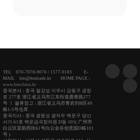
TEL 070-7078-9070 / 1577-9183 E-
MAIL hm@hmtrade.kr HOME PAGE :
www.hmchina.kr
중국본사 : 중국 절강성 이우시 강동구 궁칭
로 277호 浙江省义乌市江东街道龚青路277
号 ㅣ 물류창고 : 浙江省义乌市青岩刘B区49
栋1-5号仓库
중국지사 : 중국 광둥성 광저우 백운구 당신
서가 61호 백운금곡창의원 D동 101( 广州市
白云区棠新西街61号白云金谷创意园D栋101
号 )