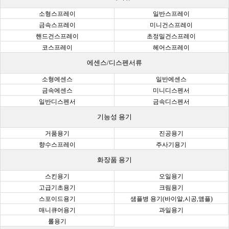
소형스프레이
일반스프레이
금속스프레이
미니건스프레이
핸드건스프레이
초정밀건스프레이
코스프레이
헤어스프레이
에센스/디스펜서류
소형에센스
일반에센스
금속에센스
미니디스펜서
일반디스펜서
금속디스펜서
기능성 용기
거품용기
진공용기
향수스프레이
주사기용기
화장품 용기
스킨용기
오일용기
고급기초용기
크림용기
스포이드용기
샘플병 용기(바이알,시공,앰플)
매니큐어용기
과일용기
롤용기