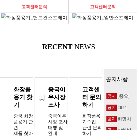
고객센터문의
고객센터문의
화장품용기_핸드건스프레이
화장품용기_일반스프레이
RECENT
NEWS
고객센터문의
고객센터문의
공지사항
화장품
중국이
고객센
용기 찾
우시장
터 문의
공지
[중요]
☆희명
기
조사
하기
공지
2021
차이나/
SENIC
무역_…
중국 화장
중국이우
화장품용
공지
희명차
상해박
품용기 관
시장 조사
기수입
이나 해
람…
련
대행 및
관련 문의
공지
상해박
외지사
제품 찾아
안내
하기
람회