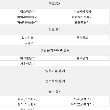
색조용기
립스틱용기
마스카라용기
아이라이너용기
아이쉐도우용기
파운데이션용기
립틴트용기
펌프 용기
일반펌프
금속펌프
오일펌프
크림용기 JAR & 튜브
아크릴용기
튜브용기
파우더용기
알루미늄 용기
손소독제 용기
유리 용기
유리(스프레이)
유리(에센스)
유리(디스펜서)
유리(코스프레이)
유리(크림)