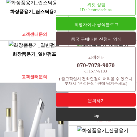
위챗 상담
ID : hmtradechina
화장품용기_립스틱용기
화장품용기_립스틱용기
희명차이나 공식블로그
고객센터문의
고객센터문의
중국 구매대행 신청서 양식
화장품용기_일반펌프
화장품용기_진공용기
고객센터
070-7078-9070
or 1577-9183
고객센터문의
고객센터문의
( 출고작업시 전화연결이 어려울 수 있으니
부재시 "견적문의" 란에 남겨주세요)
화장품용기_진공용기
문의하기
top
고객센터문의