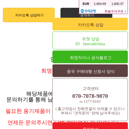
카카오톡 상담하기
문의하기
카카오톡 상담
위챗 상담
ID : hmtradechina
희명차이나 공식블로그
안녕하세요.
희명차이나
입니다.
중국 구매대행 신청서 양식
고객센터
해당제품에 대한 견적 및 문의는
070-7078-9070
문의하기를 통해 남겨주시면 연락드리겠습니다.
or 1577-9183
( 출고작업시 전화연결이 어려울 수 있으니
필요한 용기제품이 별도로 있으시거나, 추가 문의
부재시 "견적문의" 란에 남겨주세요)
사항은
언제든 문의주시면 답변 받아보실 수 있습니다.