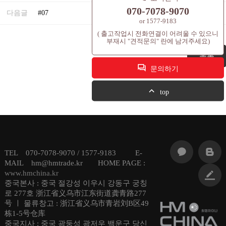
070-7078-9070
24.08.23
다음글
#07
or 1577-9183
( 출고작업시 전화연결이 어려울 수 있으니
부재시 "견적문의" 란에 남겨주세요)
목록
문의하기
top
TEL 070-7078-9070 / 1577-9183 E-
MAIL hm@hmtrade.kr HOME PAGE :
www.hmchina.kr
중국본사 : 중국 절강성 이우시 강동구 궁칭
로 277호 浙江省义乌市江东街道龚青路277
号 ㅣ 물류창고 : 浙江省义乌市青岩刘B区49
栋1-5号仓库
중국지사 : 중국 광둥성 광저우 백운구 당신