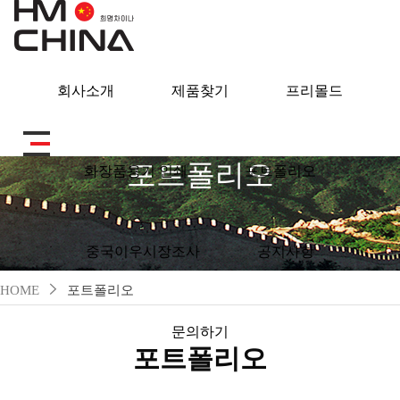
회사소개
제품찾기
프리몰드
포트폴리오
화장품용기 인쇄
포트폴리오
중국이우시장조사
공지사항
HOME
포트폴리오
문의하기
포트폴리오