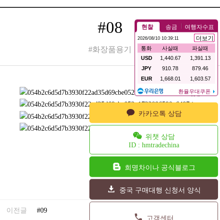
#08
#화장품용기
카카오톡 상담
위챗 상담
ID : hmtradechina
희명차이나 공식블로그
중국 구매대행 신청서 양식
24.08.23
이전글
#09
고객센터