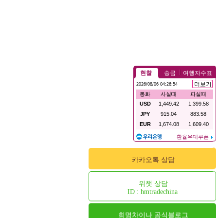
카카오톡 상담
위챗 상담
ID : hmtradechina
희명차이나 공식블로그